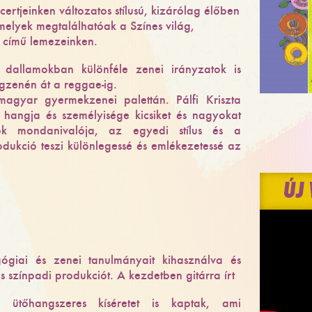
ncertjeinken változatos stílusú, kizárólag élőben
melyek megtalálhatóak a Színes világ,
 című lemezeinken.
 dallamokban különféle zenei irányzatok is
ágzenén át a reggae-ig.
agyar gyermekzenei palettán. Pálfi Kriszta
s hangja és személyisége kicsiket és nagyokat
ok mondanivalója, az egyedi stílus és a
ukció teszi különlegessé és emlékezetessé az
ógiai és zenei tanulmányait kihasználva és
színpadi produkciót. A kezdetben gitárra írt
 ütőhangszeres kíséretet is kaptak, ami