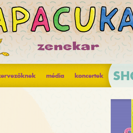
SH
zervezőknek
média
koncertek