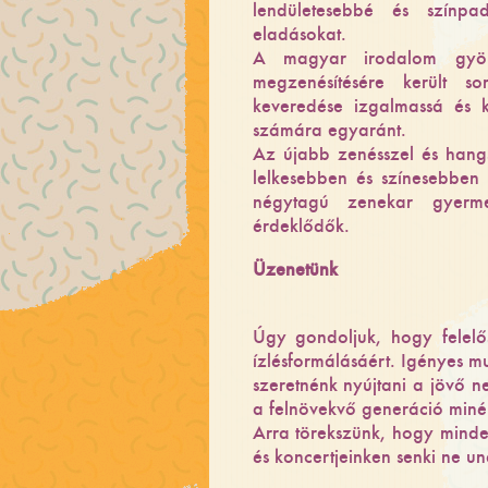
lendületesebbé és színp
eladásokat.
A magyar irodalom gyöng
megzenésítésére került s
keveredése izgalmassá és k
számára egyaránt.
Az újabb zenésszel és hangsz
lelkesebben és színesebben
négytagú zenekar gyerme
érdeklődők.
Üzenetünk
Úgy gondoljuk, hogy felelő
ízlésformálásáért. Igényes m
szeretnénk nyújtani a jövő n
a felnövekvő generáció minél 
Arra törekszünk, hogy minden
és koncertjeinken senki ne u