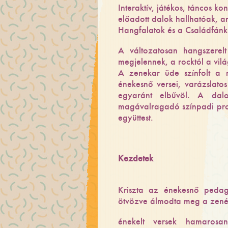
Interaktív, játékos, táncos ko
előadott dalok hallhatóak, a
Hangfalatok és a Családfánk
A változatosan hangszerelt
megjelennek, a rocktól a vil
A zenekar üde színfolt a m
énekesnő versei, varázslato
egyaránt elbűvöl. A dal
magávalragadó színpadi prod
együttest.
Kezdetek
Kriszta az énekesnő pedag
ötvözve álmodta meg a zenés 
énekelt versek hamarosan