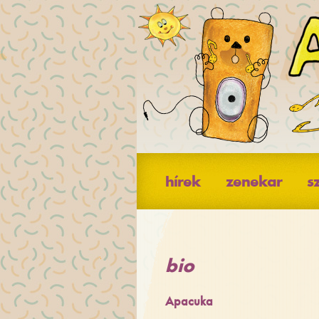
hírek
zenekar
s
bio
Apacuka