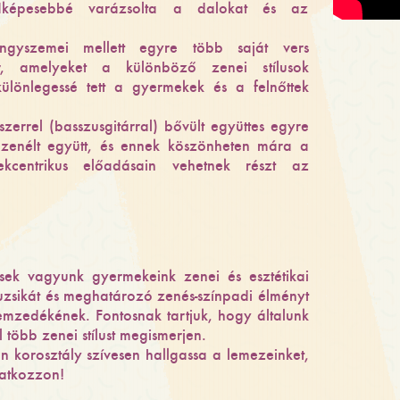
adképesebbé varázsolta a dalokat és az
yszemei mellett egyre több saját vers
or, amelyeket a különböző zenei stílusok
ülönlegessé tett a gyermekek és a felnőttek
errel (basszusgitárral) bővült együttes egyre
 zenélt együtt, és ennek köszönheten mára a
kcentrikus előadásain vehetnek részt az
sek vagyunk gyermekeink zenei és esztétikai
uzsikát és meghatározó zenés-színpadi élményt
emzedékének. Fontosnak tartjuk, hogy általunk
több zenei stílust megismerjen.
 korosztály szívesen hallgassa a lemezeinket,
natkozzon!